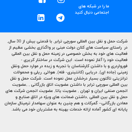
ما را در شبکه های
اجتماعی دنبال کنید
شرکت حمل و نقل بین المللی
سورچی ترابر
, با قدمتی بیش از 30 سال,
در راستای سیاست های کلان دولت مبنی بر واگذاری بخشی عظیم از
فعالیت های خود به بخش خصوصی در زمینه حمل و نقل بین المللی
فعالیت خود را آغاز نموده است. این شرکت در ساختار کریری -
فورواردری و با داشتن کارشناسان با تجربه و زبده در موارد حمل ونقل
زمینی (جاده ای), دریایی (کانتینری- فله), هوائی, ریلی و محمولات
ترانزیتی تاکنون بسیار درخشان عمل نموده است. شرکت حمل و نقل
بین المللی سورچی ترابر با داشتن عضویت اتاق بازرگانی , ,عضویت
انجمن صنفی ایران و تهران , عضویت یاتا, عضویت انجمن شرکت های
حمل و نقل بین المللی ,داشتن ضمانت های ویژه در اتاق صنایع و
معادن بازرگانی– گمرکات و هم چنین به عنوان سهامدار ترمینال سازمان
پایانه ای کشور آماده ارائه خدمات بهینه به مشتریان خود می باشد.