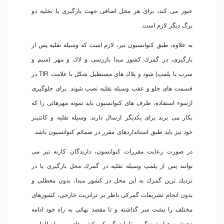
عبور می كند، برای هر محل اضافی جهت بارگیری یا تخلیه دو
برگ دیگر لازم است.
به علاوه، طبق كنوانسیون تیر، لازم است كه وسیله نقلیه پس از
بارگیری، در گمرك كشور مبدا بازرسی و لاك و مهر (سیم و
سرب یا پلمپ) شود و پلاك های مستطیل شكل با علامت TIR در
قسمت های جلو و عقب وسیله نقلیه نصب شوند. برای جلوگیری
ازسوء استفاده، طرف های كنوانسیون باید نمونه مهرهائی را كه
بكار می برند برای یكدیگر ارسال دارند. وسیله نقلیه و كانتینر
خود نیز باید طبق استانداردهای مقرر در ضمائم كنوانسیون باشد.
در صورت رعایت مقررات كنوانسون، دارندگان كارنه تیر می
توانند پس از پلمپ وسیله نقلیه در گمرك محل بارگیری یا در
نزدیك ترین گمرك به این محل در كشور مبدا، بدون معطلی و
بدون انجام تشریفات گمركی ناظر بر ترانزیت خارجی، كشورهای
مختلف را پشت سر گذاشته و تا مقصد نهائی به راه خود ادامه