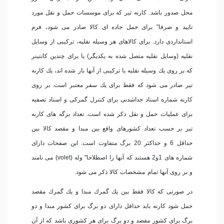
محل صدور باشد. كارنه تیر كه برای موسسات حمل و نقل مورد
تایید و صرفا" برای حمل جاده ای كالا صادر می شود، فرم
استانداردی دارد. برای كالاهای هر وسیله نقلیه، تركیبی از وسایل
نقلیه (وسایل نقلیه متصل شده به یكدیگر) یا برای چندین كانتینر
كه بر روی یك وسیله نقلیه یا تركیبی از آنها بار شده اند، یك كارنه
تیر صادر می شود كه فقط برای یك سفر معتبر است. بر روی
كارنه شماره اسناد جداشدنی برای كنترل گمركی و اسناد تصفیه
برای عملیات حمل و نقل ذكر شده است. تعداد برگه های كارنه
تیر بر حسب تعداد كشورهای واقع بین مبدا و مقصد كالا بین
حداقل 6 و حداكثر 20 برگ متفاوت است. این صفحات دارای
شماره های 1و2 هستند كه آنها را اصطلاحا" وله (volet) می نامند
و بر روی آنها تمام مشخصات كالا ذكر می شود.
در صورتی كه كالا فقط بین یك گمرك مبدا و یك گمرك مقصد
حمل شود كارنه باید حداقل دارای دو برگ برای كشور مبدا و دو
برگ برای كشور مقصد و دو برگ برای هر كشوری باشد كه از آن