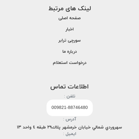
لینک های مرتبط
صفحه اصلی
اخبار
سورچی ترابر
درباره ما
درخواست استعلام
اطلاعات تماس
تلفن :
009821-88746480
آدرس :
سهروردي شمالي خيابان خرمشهر پلاك٢٩ طبقه ٤ واحد ١٣
ایمیل :