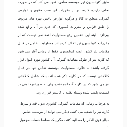
طبق كنوانسیون تیر موسسه ضامن، تعهد می كند كه در صورت
تخلف دارنده كارنه تیر از مقررات این سند، حقوق و عوارض
گمركی متعلق به كالا و هرگونه عوارض تاخیر، بهره های مربوط
را طبق قوانین و مقررات كشوری كه جرم در آن واقع شده
بپردازد. البته این تضمین رفع مسئولیت اشخاصی نیست كه از
مقررات كنوانسیون تیر تخلف كرده اند. مسئولیت ضامن در قبال
مقامات یك كشور عضو كنوانسیون فقط از زمانی آغاز می شود
كه كارنه تیر از طرف مقامات گمركی آن كشور مورد قبول قرار
گرفته باشد؛ به علاوه، مسئولیت موسسه ضامن تنها در قبال
كالاهائی نیست كه در كارنه ذكر شده اند، بلكه شامل كالاهائی
نیز می شود كه در كارنه گنجانده نشده ولی به طورغیرقانونی در
قسمت پلمپ شده وسیله نقلیه یا كانتینر قرار دارند.
به هرحال، زمانی كه مقامات گمركی كشوری بدون قید و شرط
كارنه تیر را تصفیه می كنند، دیگر نمی توانند از موسسه ضامن
مبالغ فوق الذكر را مطالبه كنند، مگراینكه مقاصا حساب مجعول