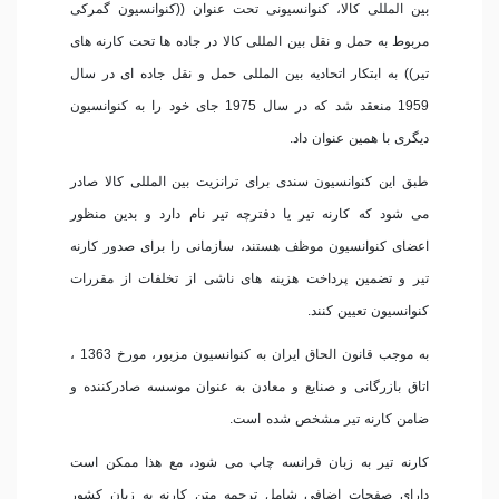
بین المللی كالا، كنوانسیونی تحت عنوان ((كنوانسیون گمركی
مربوط به حمل و نقل بین المللی كالا در جاده ها تحت كارنه های
تیر)) به ابتكار اتحادیه بین المللی حمل و نقل جاده ای در سال
1959 منعقد شد كه در سال 1975 جای خود را به كنوانسیون
دیگری با همین عنوان داد.
طبق این كنوانسیون سندی برای ترانزیت بین المللی كالا صادر
می شود كه كارنه تیر یا دفترچه تیر نام دارد و بدین منظور
اعضای كنوانسیون موظف هستند، سازمانی را برای صدور كارنه
تیر و تضمین پرداخت هزینه های ناشی از تخلفات از مقررات
كنوانسیون تعیین کنند.
به موجب قانون الحاق ایران به كنوانسیون مزبور، مورخ 1363 ،
اتاق بازرگانی و صنایع و معادن به عنوان موسسه صادركننده و
ضامن كارنه تیر مشخص شده است.
كارنه تیر به زبان فرانسه چاپ می شود، مع هذا ممكن است
دارای صفحات اضافی شامل ترجمه متن كارنه به زبان كشور