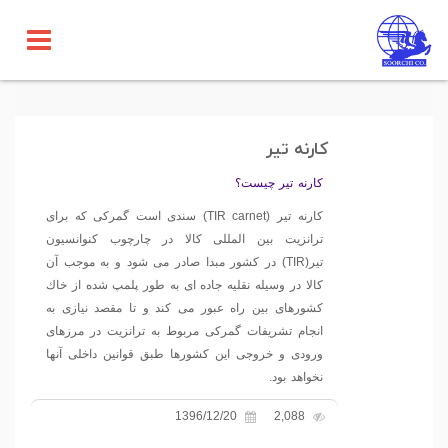
کارنه تیر
کارنه تیر چیست؟
كارنه تیر (TIR carnet) سندی است گمركی كه برای
ترانزیت بین المللی كالا در چارچوب كنوانسیون
تیر(TIR) در كشور مبدا صادر می شود و به موجب آن
كالا در وسیله نقلیه جاده ای به طور پلمپ شده از خاك
كشورهای بین راه عبور می كند و تا مقصد نیازی به
انجام تشریفات گمركی مربوط به ترانزیت در مرزهای
ورودی و خروجی این كشورها طبق قوانین داخلی آنها
نخواهد بود.
1396/12/20
2,088