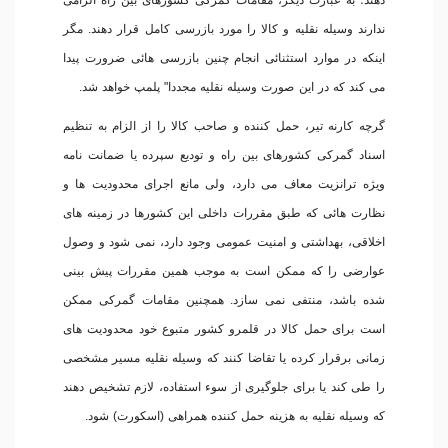
دهند؛ به عبارت دیگر، مقامات گمركی كشورهای بین راه الزامی
ندارند وسیله نقلیه و كالا را مورد بازرسی كامل قرار دهند. مگر
اینكه در موارد استثنائی انجام چنین بازرسی هائی ضرورت پیدا
می كند كه در این صورت وسیله نقلیه مجددا" پلمپ خواهد شد.
گرچه كارنه تیر، حمل كننده و صاحب كالا را از الزام به تنظیم
اسناد گمركی كشورهای بین راه و تودیع سپرده یا ضمانت نامه
ویژه ترانزیت معاف می دارد، ولی مانع اجرای محدودیت ها و
نظارت هائی كه طبق مقررات داخلی این كشورها در زمینه های
اخلاقی، بهداشتی و امنیت عمومی وجود دارد، نمی شود و وصول
عوارضی را كه ممكن است به موجب همین مقررات پیش بینی
شده باشد، منتفی نمی سازد. همچنین مقامات گمركی ممكن
است برای حمل كالا در قلمرو كشور متبوع خود محدودیت های
زمانی برقرار كرده یا تقاضا کنند كه وسیله نقلیه مسیر مشخصی
را طی كند یا برای جلوگیری از سوء استفاده، لازم تشخیص دهند
كه وسیله نقلیه به هزینه حمل كننده همراهی (اسكورت) شود.